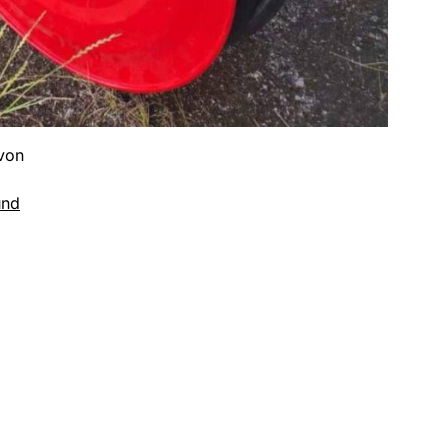
 von
und