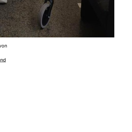
 von
und