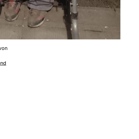
 von
und