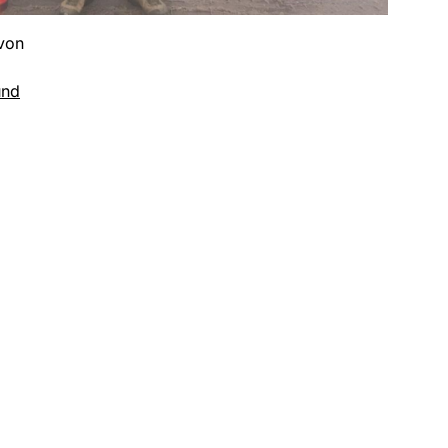
 von
und