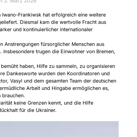
n 2. März 2026
n Iwano-Frankiwsk hat erfolgreich eine weitere
eliefert. Diesmal kam die wertvolle Fracht aus
rker und kontinuierlicher internationaler
n Anstrengungen fürsorglicher Menschen aus
. Insbesondere trugen die Einwohner von Bremen,
ch bemüht haben, Hilfe zu sammeln, zu organisieren
ndere Dankesworte wurden den Koordinatoren und
ictor, Vasyl und dem gesamten Team der deutschen
nermüdliche Arbeit und Hingabe ermöglichen es,
n brauchen.
darität keine Grenzen kennt, und die Hilfe
Rückhalt für die Ukrainer.