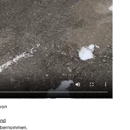
 von
und
 übernommen.