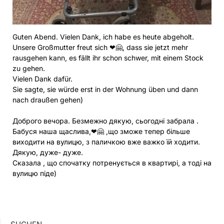
Guten Abend. Vielen Dank, ich habe es heute abgeholt.
Unsere Großmutter freut sich ❤🤗, dass sie jetzt mehr
rausgehen kann, es fällt ihr schon schwer, mit einem Stock
zu gehen.
Vielen Dank dafür.
Sie sagte, sie würde erst in der Wohnung üben und dann
nach draußen gehen)
Доброго вечора. Безмежно дякую, сьогодні забрала .
Бабуся наша щаслива,❤🤗 ,що зможе тепер більше
виходити на вулицю, з паличкою вже важко їй ходити.
Дякую, дуже- дуже.
Сказала , що спочатку потренується в квартирі, а тоді на
вулицю піде)