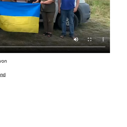
 von
und