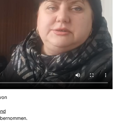
 von
und
 übernommen.