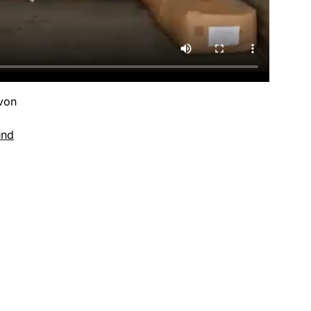
 von
und