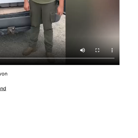
 von
und