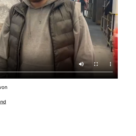
 von
und